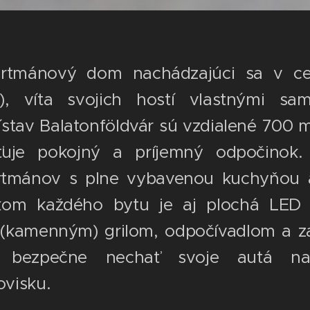
rtmánový dom nachádzajúci sa v cen
e), víta svojich hostí vlastnými sa
ístav Balatonföldvár sú vzdialené 700 
isťuje pokojný a príjemný odpočin
artmánov s plne vybavenou kuchyňou a
om každého bytu je aj plochá LED 
(kamenným) grilom, odpočívadlom a za
u bezpečne nechať svoje autá n
visku.