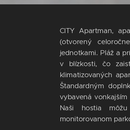
CITY Apartman, apa
(otvorený celoročn
jednotkami. Pláž a pr
v blízkosti, čo za
klimatizovaných ap
Štandardným doplnk
vybavená vonkajším 
Naši hostia môž
monitorovanom parko