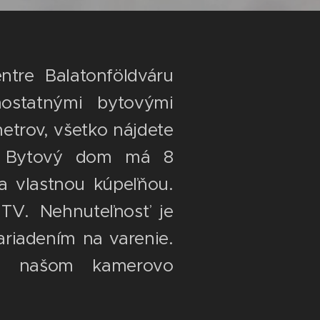
tre Balatonföldváru
mostatnými bytovými
metrov, všetko nájdete
ok. Bytový dom má 8
 vlastnou kúpeľňou.
TV. Nehnuteľnosť je
riadením na varenie.
a našom kamerovo