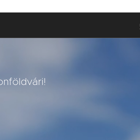
onföldvári!