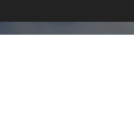
Név
E-mail