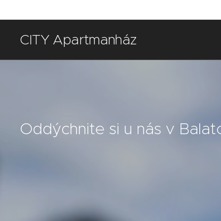
CITY Apartmanház
Balatonföldvár
Oddýchnite si u nás v Balat